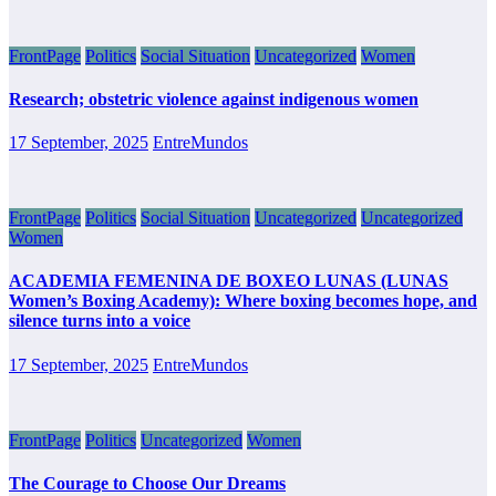
FrontPage
Politics
Social Situation
Uncategorized
Women
Research; obstetric violence against indigenous women
17 September, 2025
EntreMundos
FrontPage
Politics
Social Situation
Uncategorized
Uncategorized
Women
ACADEMIA FEMENINA DE BOXEO LUNAS (LUNAS
Women’s Boxing Academy): Where boxing becomes hope, and
silence turns into a voice
17 September, 2025
EntreMundos
FrontPage
Politics
Uncategorized
Women
The Courage to Choose Our Dreams