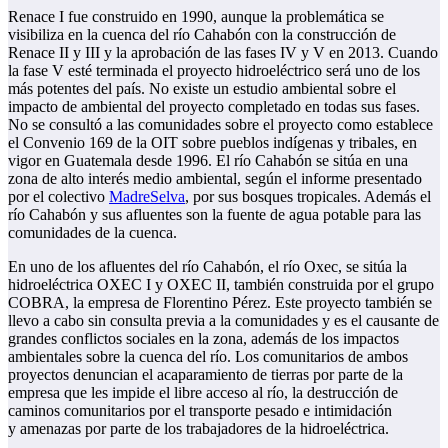
Renace I fue construido en 1990, aunque la problemática se
visibiliza en la cuenca del río Cahabón con la construcción de
Renace II y III y la aprobación de las fases IV y V en 2013. Cuando
la fase V esté terminada el proyecto hidroeléctrico será uno de los
más potentes del país. No existe un estudio ambiental sobre el
impacto de ambiental del proyecto completado en todas sus fases.
No se consultó a las comunidades sobre el proyecto como establece
el Convenio 169 de la OIT sobre pueblos indígenas y tribales, en
vigor en Guatemala desde 1996. El río Cahabón se sitúa en una
zona de alto interés medio ambiental, según el informe presentado
por el colectivo
MadreSelva
, por sus bosques tropicales. Además el
río Cahabón y sus afluentes son la fuente de agua potable para las
comunidades de la cuenca.
En uno de los afluentes del río Cahabón, el río Oxec, se sitúa la
hidroeléctrica OXEC I y OXEC II, también construida por el grupo
COBRA, la empresa de Florentino Pérez. Este proyecto también se
llevo a cabo sin consulta previa a la comunidades y es el causante de
grandes conflictos sociales en la zona, además de los impactos
ambientales sobre la cuenca del río. Los comunitarios de ambos
proyectos denuncian el acaparamiento de tierras por parte de la
empresa que les impide el libre acceso al río, la destrucción de
caminos comunitarios por el transporte pesado e intimidación
y amenazas por parte de los trabajadores de la hidroeléctrica.