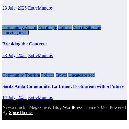
23 July, 2025
EntreMundos
Community Action
FrontPage
Política
Social Situation
Uncategorized
Breaking the Concrete
23 July, 2025
EntreMundos
Community Tourism
Politics
Travel
Uncategorized
Santa Anita Community, La Unión: Ecotourism with a Future
14 July, 2025
EntreMundos
Newscrunch - Magazine & Blog
WordPress
Theme 2026 | Powered
By
SpiceThemes