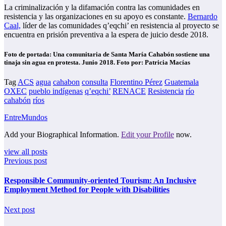
La criminalización y la difamación contra las comunidades en
resistencia y las organizaciones en su apoyo es constante.
Bernardo
Caal,
líder de las comunidades q’eqchi’ en resistencia al proyecto se
encuentra en prisión preventiva a la espera de juicio desde 2018.
Foto de portada: Una comunitaria de Santa María Cahabón sostiene una
tinaja sin agua en protesta. Junio 2018. Foto por: Patricia Macías
Tag
ACS
agua
cahabon
consulta
Florentino Pérez
Guatemala
OXEC
pueblo indígenas
q’eqchi’
RENACE
Resistencia
río
cahabón
ríos
EntreMundos
Add your Biographical Information.
Edit your Profile
now.
view all posts
Previous post
Responsible Community-oriented Tourism: An Inclusive
Employment Method for People with Disabilities
Next post