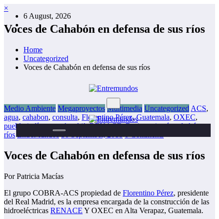
Skip
×
6 August, 2026
to
content
Voces de Cahabón en defensa de sus ríos
Home
Uncategorized
Voces de Cahabón en defensa de sus ríos
Medio Ambiente
Megaproyectos
Multimedia
Uncategorized
ACS
,
agua
,
cahabon
,
consulta
,
Florentino Pérez
,
Guatemala
,
OXEC
,
pueblo indígenas
,
q’eqchi’
,
RENACE
,
Resistencia
,
río cahabón
,
ríos
EntreMundos
30 September, 2018
0 Comments
Voces de Cahabón en defensa de sus ríos
Por Patricia Macías
El grupo COBRA-ACS propiedad de
Florentino Pérez
, presidente
del Real Madrid, es la empresa encargada de la construcción de las
hidroeléctricas
RENACE
Y OXEC en Alta Verapaz, Guatemala.