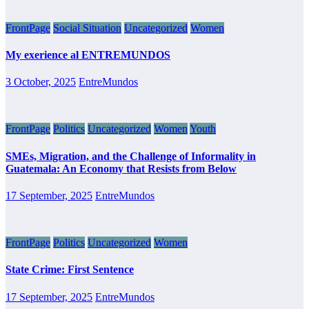
FrontPage
Social Situation
Uncategorized
Women
My exerience al ENTREMUNDOS
3 October, 2025
EntreMundos
FrontPage
Politics
Uncategorized
Women
Youth
SMEs, Migration, and the Challenge of Informality in
Guatemala: An Economy that Resists from Below
17 September, 2025
EntreMundos
FrontPage
Politics
Uncategorized
Women
State Crime: First Sentence
17 September, 2025
EntreMundos