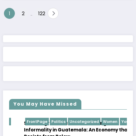
Posts
1
2
122
…
pagination
You May Have Missed
FrontPage
Politics
Uncategorized
Women
Youth
SMEs, Migration, and the Challenge of
Informality in Guatemala: An Economy that