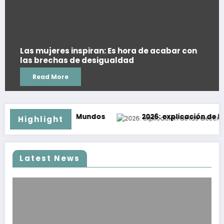
Las mujeres inspiran: Es hora de acabar con
las brechas de desigualdad
Read More
idades EntreMundos
2026: explicación de las elec
Highlight
Latest News