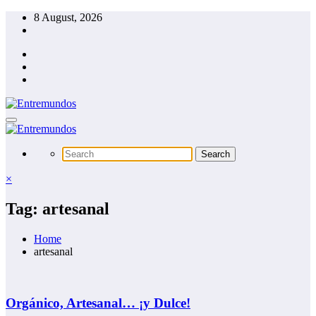
Skip
8 August, 2026
to
content
×
Tag: artesanal
Home
artesanal
Orgánico, Artesanal… ¡y Dulce!