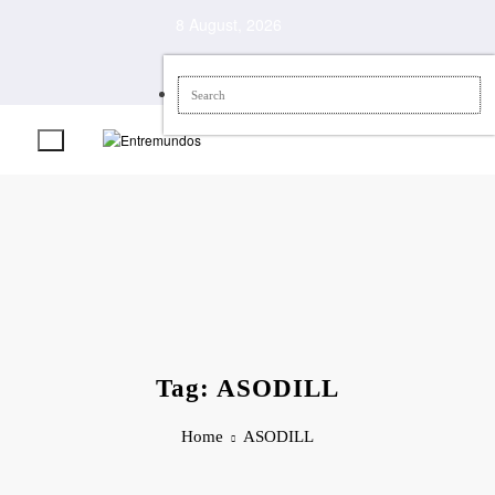
Skip
8 August, 2026
to
content
Tag: ASODILL
Home
ASODILL