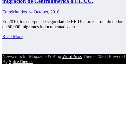
migración de Centroamérica a EE.UU.
EntreMundos
14 October, 2018
En 2010, los cuerpos de seguridad de EE.UU. arrestaron alrededor
de 50,000 migrantes indocumentados en…
Read More
Newscrunch - Magazine & Blog
WordPress
Theme 2026 | Powered
By
SpiceThemes