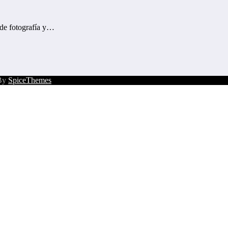
o de fotografía y…
 By
SpiceThemes