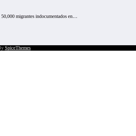
de 50,000 migrantes indocumentados en…
 By
SpiceThemes