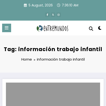
Skip
5 August, 2026
7:36:10 AM
to
content
Tag: información trabajo infantil
Home
información trabajo infantil