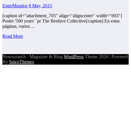
EntreMundos
8 May, 2015
[caption id="attachment_705" align="aligncenter" width="693"]
Poster '500 years' `pr The Beehive Collective[/caption] En estas
páginas, varios…
Read More
Newscrunch - Magazine & Blog
WordPress
Theme 2026 | Powered
By
SpiceThemes