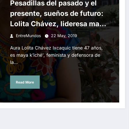
Pesadillas del pasado y el
presente, sueños de futuro:
Lolita Chávez, lideresa maya
en el exilio
EntreMundos
22 May, 2019
Aura Lolita Chávez Ixcaquic tiene 47 años,
es maya k’iché', feminista y defensora de
la…
Read More