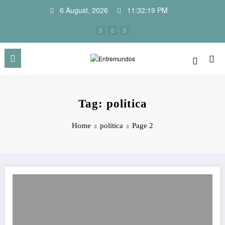
Skip
6 August, 2026
11:32:19 PM
to
content
Tag: politica
Home
politica
Page 2