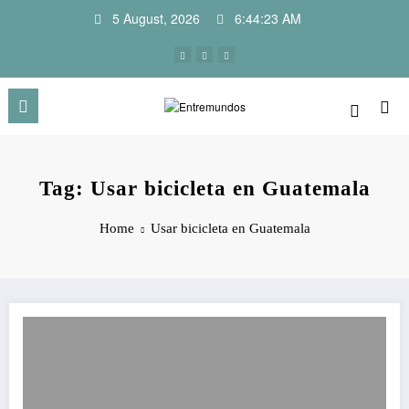
Skip
5 August, 2026
6:44:23 AM
to
content
Tag: Usar bicicleta en Guatemala
Home
Usar bicicleta en Guatemala