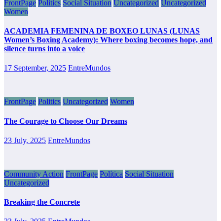
FrontPage
Politics
Social Situation
Uncategorized
Uncategorized
Women
ACADEMIA FEMENINA DE BOXEO LUNAS (LUNAS
Women’s Boxing Academy): Where boxing becomes hope, and
silence turns into a voice
17 September, 2025
EntreMundos
FrontPage
Politics
Uncategorized
Women
The Courage to Choose Our Dreams
23 July, 2025
EntreMundos
Community Action
FrontPage
Política
Social Situation
Uncategorized
Breaking the Concrete