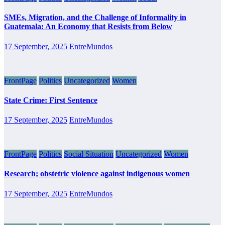
SMEs, Migration, and the Challenge of Informality in
Guatemala: An Economy that Resists from Below
17 September, 2025
EntreMundos
FrontPage
Politics
Uncategorized
Women
State Crime: First Sentence
17 September, 2025
EntreMundos
FrontPage
Politics
Social Situation
Uncategorized
Women
Research; obstetric violence against indigenous women
17 September, 2025
EntreMundos