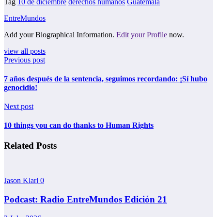
Tag
10 de diciembre
derechos humanos
Guatemala
EntreMundos
Add your Biographical Information.
Edit your Profile
now.
view all posts
Previous post
7 años después de la sentencia, seguimos recordando: ¡Sí hubo
genocidio!
Next post
10 things you can do thanks to Human Rights
Related Posts
Jason Klarl
0
Podcast: Radio EntreMundos Edición 21