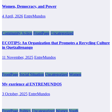
Women, Democracy, and Power
4 April, 2026
EntreMundos
Community Action
FrontPage
Uncategorized
ECOTIPS: An Organization that Promotes a Recycling Culture
in Quetzaltenango
11 November, 2025
EntreMundos
FrontPage
Social Situation
Uncategorized
Women
My exerience al ENTREMUNDOS
3 October, 2025
EntreMundos
FrontPage
Politics
Uncategorized
Women
Youth