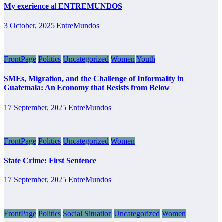
My exerience al ENTREMUNDOS
3 October, 2025
EntreMundos
FrontPage
Politics
Uncategorized
Women
Youth
SMEs, Migration, and the Challenge of Informality in
Guatemala: An Economy that Resists from Below
17 September, 2025
EntreMundos
FrontPage
Politics
Uncategorized
Women
State Crime: First Sentence
17 September, 2025
EntreMundos
FrontPage
Politics
Social Situation
Uncategorized
Women