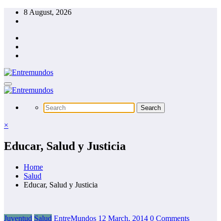
Skip
8 August, 2026
to
content
×
Educar, Salud y Justicia
Home
Salud
Educar, Salud y Justicia
Juventud
Salud
EntreMundos
12 March, 2014
0 Comments