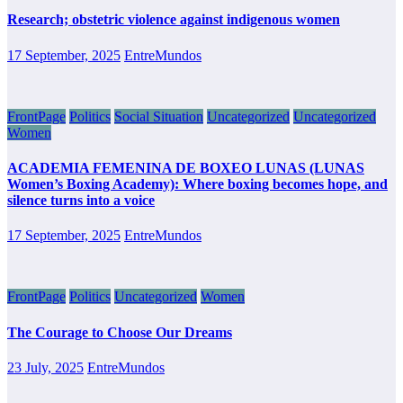
Research; obstetric violence against indigenous women
17 September, 2025
EntreMundos
FrontPage
Politics
Social Situation
Uncategorized
Uncategorized
Women
ACADEMIA FEMENINA DE BOXEO LUNAS (LUNAS
Women’s Boxing Academy): Where boxing becomes hope, and
silence turns into a voice
17 September, 2025
EntreMundos
FrontPage
Politics
Uncategorized
Women
The Courage to Choose Our Dreams
23 July, 2025
EntreMundos