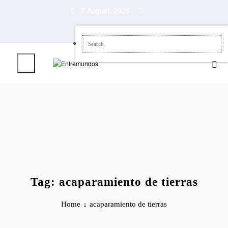
Skip
7 August, 2026
to
content
Tag: acaparamiento de tierras
Home
acaparamiento de tierras