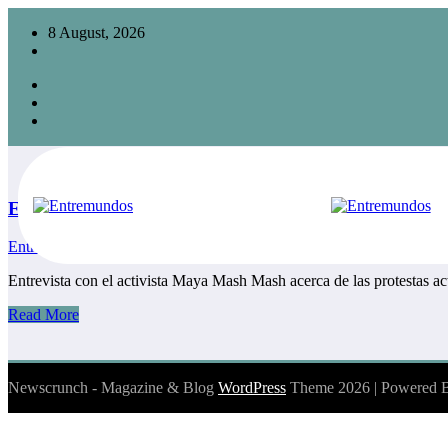
Skip
×
8 August, 2026
to
content
Tag: desarticulación de pueblos indígenas
Home
desarticulación de pueblos indígenas
El proyecto de la transformación: El reto para que las
EntreMundos
25 November, 2021
Entrevista con el activista Maya Mash Mash acerca de las protestas a
Read More
Newscrunch - Magazine & Blog
WordPress
Theme 2026 | Powered