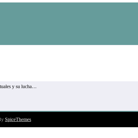
 fuerzas de los pueblos apuesten a un solo proyecto
ctuales y su lucha…
 By
SpiceThemes