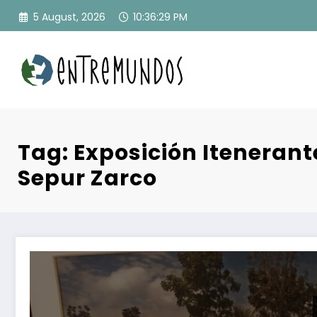
Skip
5 August, 2026
10:36:30 PM
to
content
Tag: Exposición Itenerant
Sepur Zarco