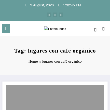
Skip
9 August, 2026
1:32:45 PM
to
content
Tag: lugares con café orgánico
Home
lugares con café orgánico