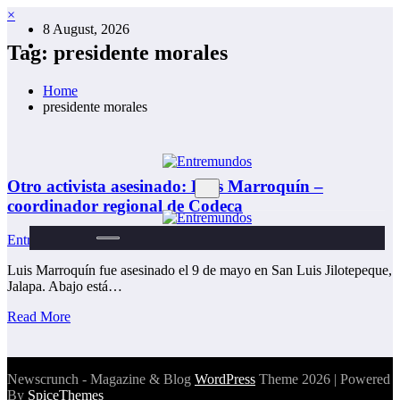
Skip
×
8 August, 2026
to
content
Tag: presidente morales
Home
presidente morales
Otro activista asesinado: Luis Marroquín –
coordinador regional de Codeca
EntreMundos
10 May, 2018
Luis Marroquín fue asesinado el 9 de mayo en San Luis Jilotepeque,
Jalapa. Abajo está…
Read More
Newscrunch - Magazine & Blog
WordPress
Theme 2026 | Powered
By
SpiceThemes