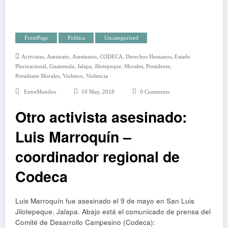
FrontPage
Política
Uncategorized
,
,
,
,
,
Activistas
Asesinato
Asesinatos
CODECA
Derechos Humanos
Estado
,
,
,
,
,
,
Plurinacional
Guatemala
Jalapa
Jilotepeque
Morales
Presidente
,
,
Presidente Morales
Violence
Violencia
EntreMundos
10 May, 2018
0 Comments
Otro activista asesinado:
Luis Marroquín –
coordinador regional de
Codeca
Luis Marroquín fue asesinado el 9 de mayo en San Luis
Jilotepeque, Jalapa. Abajo está el comunicado de prensa del
Comité de Desarrollo Campesino (Codeca):