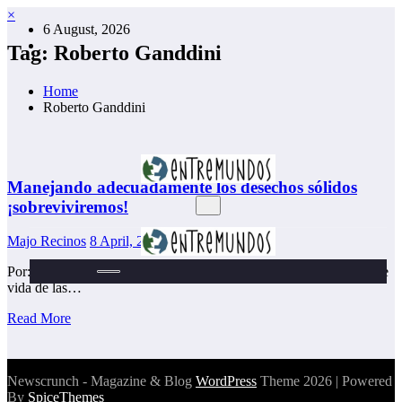
Skip
×
6 August, 2026
to
content
Tag: Roberto Ganddini
Home
Roberto Ganddini
Manejando adecuadamente los desechos sólidos
¡sobreviviremos!
Majo Recinos
8 April, 2021
Por: Roberto Ganddini Los adelantos de la tecnología y la forma de
vida de las…
Read More
Newscrunch - Magazine & Blog
WordPress
Theme 2026 | Powered
By
SpiceThemes