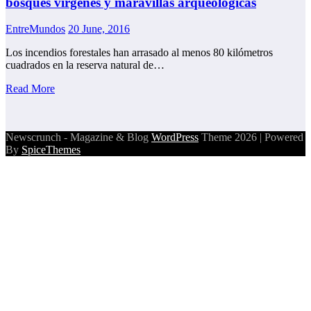
bosques vírgenes y maravillas arqueológicas
EntreMundos
20 June, 2016
Los incendios forestales han arrasado al menos 80 kilómetros
cuadrados en la reserva natural de…
Read More
Newscrunch - Magazine & Blog
WordPress
Theme 2026 | Powered
By
SpiceThemes