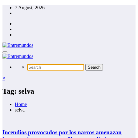
Skip
7 August, 2026
to
content
×
Tag: selva
Home
selva
Incendios provocados por los narcos amenazan