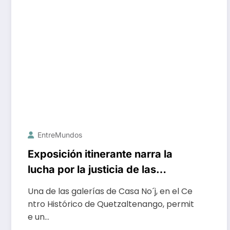
EntreMundos
Exposición itinerante narra la
lucha por la justicia de las
mujeres de Sepur Zarco
Una de las galerías de Casa No´j, en el Ce
ntro Histórico de Quetzaltenango, permit
e un…