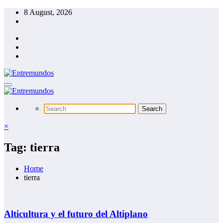
Skip
8 August, 2026
to
content
×
Tag: tierra
Home
tierra
Alticultura y el futuro del Altiplano