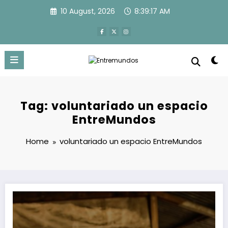
Skip
10 August, 2026
8:39:17 AM
to
content
Tag: voluntariado un espacio
EntreMundos
Home
voluntariado un espacio EntreMundos