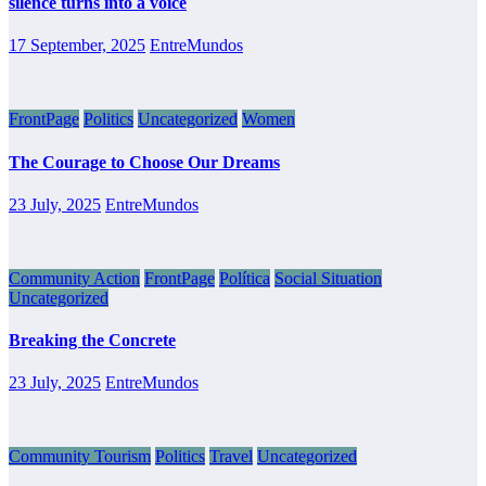
silence turns into a voice
17 September, 2025
EntreMundos
FrontPage
Politics
Uncategorized
Women
The Courage to Choose Our Dreams
23 July, 2025
EntreMundos
Community Action
FrontPage
Política
Social Situation
Uncategorized
Breaking the Concrete
23 July, 2025
EntreMundos
Community Tourism
Politics
Travel
Uncategorized