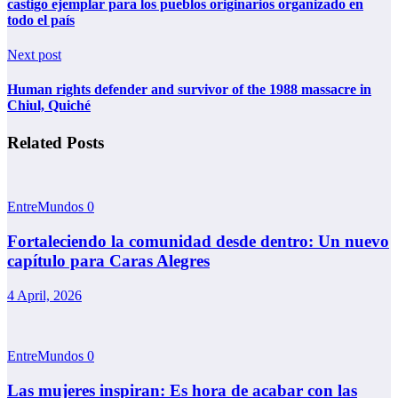
castigo ejemplar para los pueblos originarios organizado en
todo el país
Next post
Human rights defender and survivor of the 1988 massacre in
Chiul, Quiché
Related Posts
EntreMundos
0
Fortaleciendo la comunidad desde dentro: Un nuevo
capítulo para Caras Alegres
4 April, 2026
EntreMundos
0
Las mujeres inspiran: Es hora de acabar con las