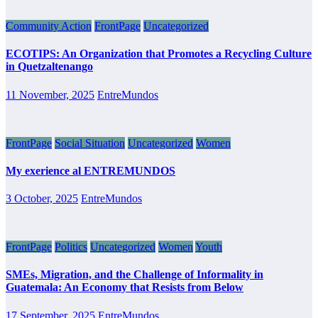
Community Action
FrontPage
Uncategorized
ECOTIPS: An Organization that Promotes a Recycling Culture
in Quetzaltenango
11 November, 2025
EntreMundos
FrontPage
Social Situation
Uncategorized
Women
My exerience al ENTREMUNDOS
3 October, 2025
EntreMundos
FrontPage
Politics
Uncategorized
Women
Youth
SMEs, Migration, and the Challenge of Informality in
Guatemala: An Economy that Resists from Below
17 September, 2025
EntreMundos