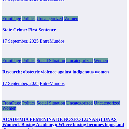
FrontPage
Politics
Uncategorized
Women
State Crime: First Sentence
17 September, 2025
EntreMundos
FrontPage
Politics
Social Situation
Uncategorized
Women
Research; obstetric violence against indigenous women
17 September, 2025
EntreMundos
FrontPage
Politics
Social Situation
Uncategorized
Uncategorized
Women
ACADEMIA FEMENINA DE BOXEO LUNAS (LUNAS
Women’s Boxing Academy): Where boxing becomes hope, and