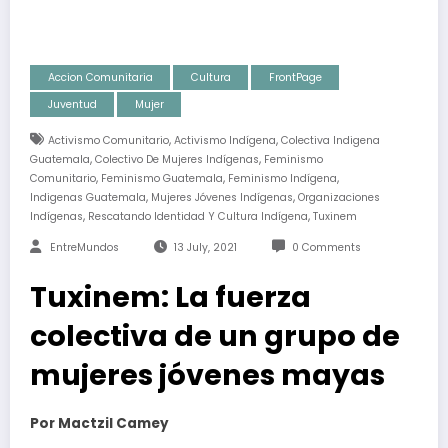
Accion Comunitaria
Cultura
FrontPage
Juventud
Mujer
,
,
Activismo Comunitario
Activismo Indígena
Colectiva Indigena
,
,
Guatemala
Colectivo De Mujeres Indígenas
Feminismo
,
,
,
Comunitario
Feminismo Guatemala
Feminismo Indígena
,
,
Indigenas Guatemala
Mujeres Jóvenes Indígenas
Organizaciones
,
,
Indígenas
Rescatando Identidad Y Cultura Indígena
Tuxinem
EntreMundos
13 July, 2021
0 Comments
Tuxinem: La fuerza
colectiva de un grupo de
mujeres jóvenes mayas
Por Mactzil Camey