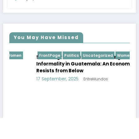
You May Have Missed
FrontPage
Politics
Uncategorized
Women
Youth
SMEs, Migration, and the Challenge of
Informality in Guatemala: An Economy that
Resists from Below
17 September, 2025
EntreMundos