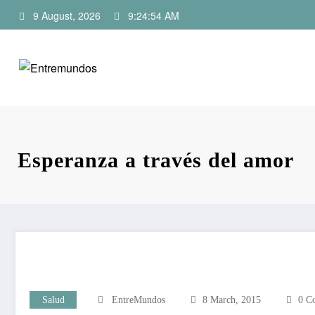
Skip
9 August, 2026
9:24:55 AM
to
content
Esperanza a través del amor
Salud
EntreMundos
8 March, 2015
0 C