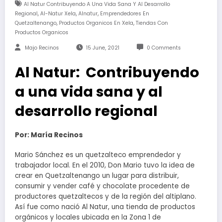
Al‌ ‌Natur Contribuyendo‌ ‌a‌ ‌una‌ ‌vida‌ ‌sana‌ ‌y‌ ‌al‌ ‌desarrollo‌
,
,
,
‌regional‌
Al-Natur Xela
Alnatur
Emprendedores En
,
,
Quetzaltenango
Productos Organicos En Xela
Tiendas Con
Productos Organicos
Majo Recinos
15 June, 2021
0 Comments
Al‌ ‌Natur:‌ ‌ Contribuyendo‌
‌a‌ ‌una‌ ‌vida‌ ‌sana‌ ‌y‌ ‌al‌
‌desarrollo‌ ‌regional‌
Por: María Recinos
Mario Sánchez es un quetzalteco emprendedor y
trabajador local. En el 2010, Don Mario tuvo la idea de
crear en Quetzaltenango un lugar para distribuir,
consumir y vender café y chocolate procedente de
productores quetzaltecos y de la región del altiplano.
Así fue como nació Al Natur, una tienda de productos
orgánicos y locales ubicada en la Zona 1 de