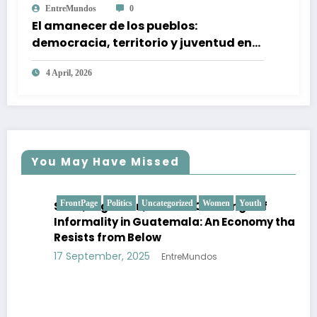
EntreMundos
0
El amanecer de los pueblos:
democracia, territorio y juventud en
Guatemala
4 April, 2026
You May Have Missed
FrontPage
Politics
Uncategorized
Women
Youth
SMEs, Migration, and the Challenge of
Informality in Guatemala: An Economy that
Resists from Below
17 September, 2025
EntreMundos