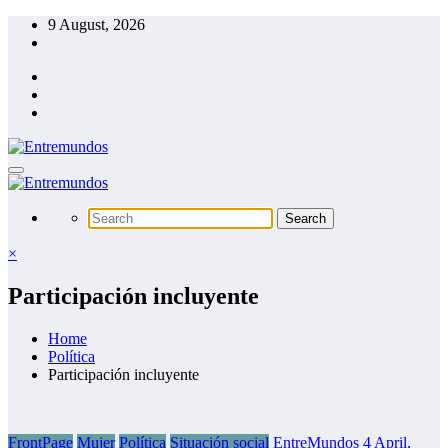
Skip
9 August, 2026
to
content
×
Participación incluyente
Home
Política
Participación incluyente
FrontPage
Mujer
Política
Situación social
EntreMundos
4 April,