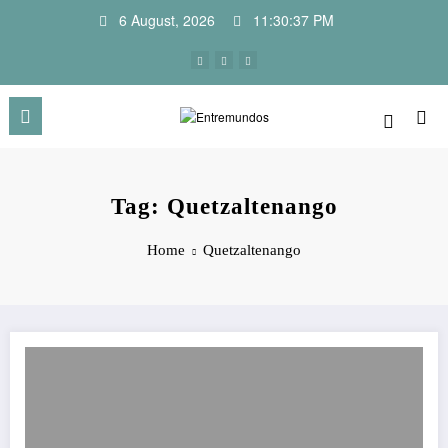
Skip
6 August, 2026
11:30:37 PM
to
content
Tag: Quetzaltenango
Home
Quetzaltenango