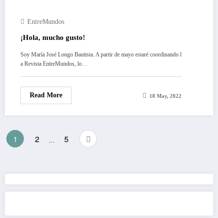
EntreMundos
¡Hola, mucho gusto!
Soy María José Longo Bautista. A partir de mayo estaré coordinando l
a Revista EntreMundos, lo…
Read More
18 May, 2022
Posts
1
2
5
…
pagination