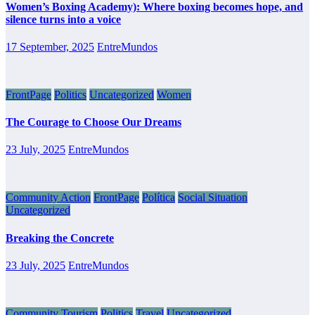
Women’s Boxing Academy): Where boxing becomes hope, and
silence turns into a voice
17 September, 2025
EntreMundos
FrontPage
Politics
Uncategorized
Women
The Courage to Choose Our Dreams
23 July, 2025
EntreMundos
Community Action
FrontPage
Política
Social Situation
Uncategorized
Breaking the Concrete
23 July, 2025
EntreMundos
Community Tourism
Politics
Travel
Uncategorized