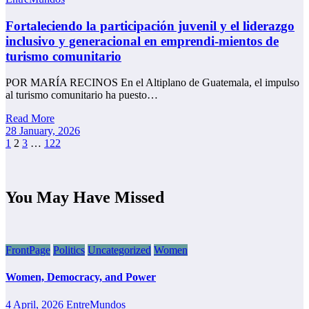
Fortaleciendo la participación juvenil y el liderazgo
inclusivo y generacional en emprendi-mientos de
turismo comunitario
POR MARÍA RECINOS En el Altiplano de Guatemala, el impulso
al turismo comunitario ha puesto…
Read More
28 January, 2026
Posts
1
2
3
…
122
pagination
You May Have Missed
FrontPage
Politics
Uncategorized
Women
Women, Democracy, and Power
4 April, 2026
EntreMundos