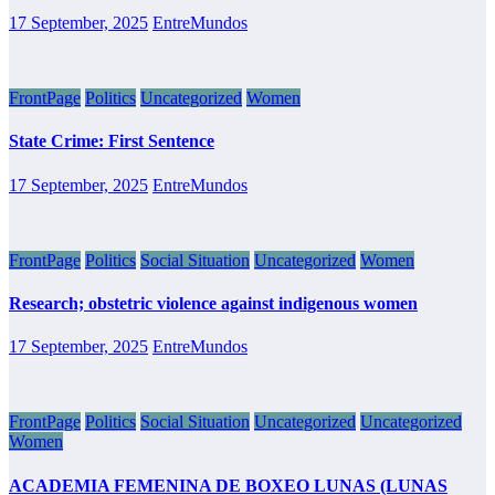
17 September, 2025
EntreMundos
FrontPage
Politics
Uncategorized
Women
State Crime: First Sentence
17 September, 2025
EntreMundos
FrontPage
Politics
Social Situation
Uncategorized
Women
Research; obstetric violence against indigenous women
17 September, 2025
EntreMundos
FrontPage
Politics
Social Situation
Uncategorized
Uncategorized
Women
ACADEMIA FEMENINA DE BOXEO LUNAS (LUNAS