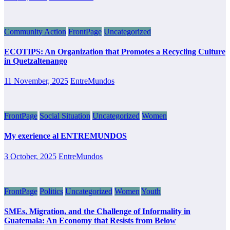
Community Action
FrontPage
Uncategorized
ECOTIPS: An Organization that Promotes a Recycling Culture
in Quetzaltenango
11 November, 2025
EntreMundos
FrontPage
Social Situation
Uncategorized
Women
My exerience al ENTREMUNDOS
3 October, 2025
EntreMundos
FrontPage
Politics
Uncategorized
Women
Youth
SMEs, Migration, and the Challenge of Informality in
Guatemala: An Economy that Resists from Below