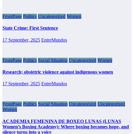
FrontPage
Politics
Uncategorized
Women
State Crime: First Sentence
17 September, 2025
EntreMundos
FrontPage
Politics
Social Situation
Uncategorized
Women
Research; obstetric violence against indigenous women
17 September, 2025
EntreMundos
FrontPage
Politics
Social Situation
Uncategorized
Uncategorized
Women
ACADEMIA FEMENINA DE BOXEO LUNAS (LUNAS
Women’s Boxing Academy): Where boxing becomes hope, and
silence turns into a voice