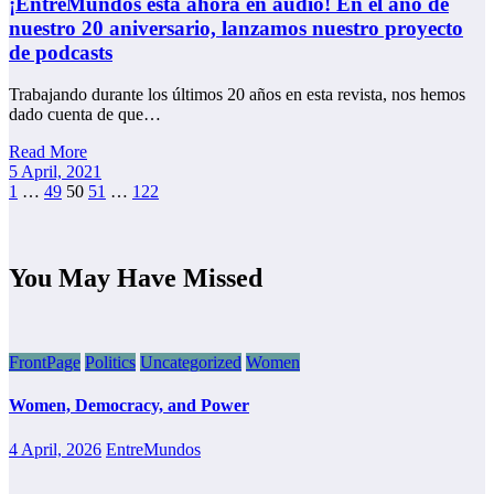
¡EntreMundos está ahora en audio! En el año de
nuestro 20 aniversario, lanzamos nuestro proyecto
de podcasts
Trabajando durante los últimos 20 años en esta revista, nos hemos
dado cuenta de que…
Read More
5 April, 2021
Posts
1
…
49
50
51
…
122
pagination
You May Have Missed
FrontPage
Politics
Uncategorized
Women
Women, Democracy, and Power
4 April, 2026
EntreMundos