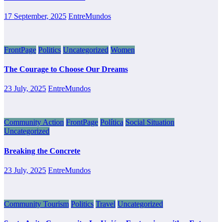
17 September, 2025
EntreMundos
FrontPage
Politics
Uncategorized
Women
The Courage to Choose Our Dreams
23 July, 2025
EntreMundos
Community Action
FrontPage
Política
Social Situation
Uncategorized
Breaking the Concrete
23 July, 2025
EntreMundos
Community Tourism
Politics
Travel
Uncategorized