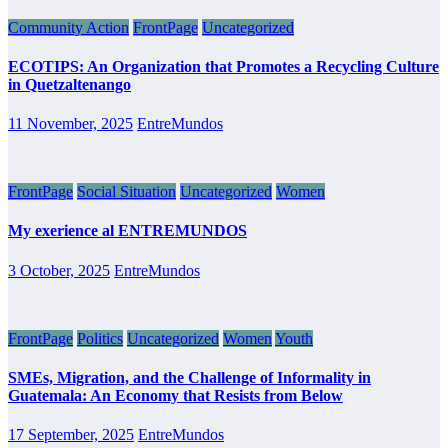
Community Action
FrontPage
Uncategorized
ECOTIPS: An Organization that Promotes a Recycling Culture
in Quetzaltenango
11 November, 2025
EntreMundos
FrontPage
Social Situation
Uncategorized
Women
My exerience al ENTREMUNDOS
3 October, 2025
EntreMundos
FrontPage
Politics
Uncategorized
Women
Youth
SMEs, Migration, and the Challenge of Informality in
Guatemala: An Economy that Resists from Below
17 September, 2025
EntreMundos