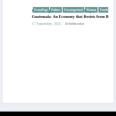
FrontPage
Politics
Uncategorized
Women
Youth
SMEs, Migration, and the Challenge of Informality in
Guatemala: An Economy that Resists from Below
EntreMundos
17 September, 2025