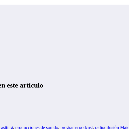
n este artículo
astting
,
producciones de sonido
,
programa podcast
,
radiodifusión
Majo