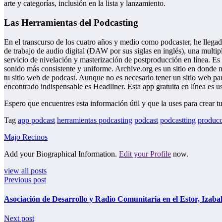
arte y categorías, inclusión en la lista y lanzamiento.
Las Herramientas del Podcasting
En el transcurso de los cuatro años y medio como podcaster, he llegad
de trabajo de audio digital (DAW por sus siglas en inglés), una mult
servicio de nivelación y masterización de postproducción en línea. E
sonido más consistente y uniforme. Archive.org es un sitio en dond
tu sitio web de podcast. Aunque no es necesario tener un sitio web pa
encontrado indispensable es Headliner. Esta app gratuita en línea es 
Espero que encuentres esta información útil y que la uses para crear 
Tag
app podcast
herramientas podcasting
podcast
podcastting
producc
Majo Recinos
Add your Biographical Information.
Edit your Profile
now.
view all posts
Previous post
Asociación de Desarrollo y Radio Comunitaria en el Estor, Iza
Next post