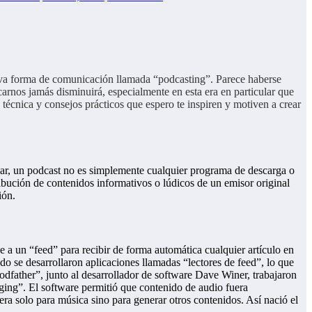
ueva forma de comunicación llamada “podcasting”. Parece haberse
rnos jamás disminuirá, especialmente en esta era en particular que
técnica y consejos prácticos que espero te inspiren y motiven a crear
ular, un podcast no es simplemente cualquier programa de descarga o
ribución de contenidos informativos o lúdicos de un emisor original
ción.
 a un “feed” para recibir de forma automática cualquier artículo en
o se desarrollaron aplicaciones llamadas “lectores de feed”, lo que
dfather”, junto al desarrollador de software Dave Winer, trabajaron
ging”. El software permitió que contenido de audio fuera
ra solo para música sino para generar otros contenidos. Así nació el