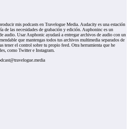
a producir mis podcasts en Travelogue Media. Audacity es una estación
ría de las necesidades de grabación y edición. Auphoninc es un
 de audio. Usar Auphonic ayudará a entregar archivos de audio con un
omendable que mantengas todos tus archivos multimedia separados de
s tener el control sobre tu propio feed. Otra herramienta que he
ales, como Twitter e Instagram.
 podcast@travelogue.media