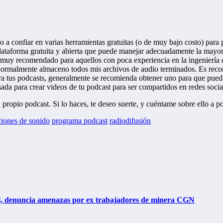
o a confiar en varias herramientas gratuitas (o de muy bajo costo) par
iplataforma gratuita y abierta que puede manejar adecuadamente la mayo
s muy recomendado para aquellos con poca experiencia en la ingeniería
e normalmente almaceno todos mis archivos de audio terminados. Es rec
ra tus podcasts, generalmente se recomienda obtener uno para que pueda
usada para crear videos de tu podcast para ser compartidos en redes soci
tu propio podcast. Si lo haces, te deseo suerte, y cuéntame sobre ello a
iones de sonido
programa podcast
radiodifusión
bal, denuncia amenazas por ex trabajadores de minera CGN