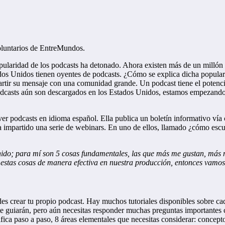
oluntarios de EntreMundos.
opularidad de los podcasts ha detonado. Ahora existen más de un millón 
ados Unidos tienen oyentes de podcasts. ¿Cómo se explica dicha popular
artir su mensaje con una comunidad grande. Un podcast tiene el potencia
dcasts aún son descargados en los Estados Unidos, estamos empezando 
 podcasts en idioma español. Ella publica un boletín informativo vía
ha impartido una serie de webinars. En uno de ellos, llamado ¿cómo esc
nido; para mí son 5 cosas fundamentales, las que más me gustan, más m
 estas cosas de manera efectiva en nuestra producción, entonces vamos
crear tu propio podcast. Hay muchos tutoriales disponibles sobre cada
les te guiarán, pero aún necesitas responder muchas preguntas important
ica paso a paso, 8 áreas elementales que necesitas considerar: concept