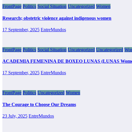
FrontPage
Politics
Social Situation
Uncategorized
Women
Research; obstetric violence against indigenous women
17 September, 2025
EntreMundos
FrontPage
Politics
Social Situation
Uncategorized
Uncategorized
Wo
ACADEMIA FEMENINA DE BOXEO LUNAS (LUNAS Women’s Boxing
17 September, 2025
EntreMundos
FrontPage
Politics
Uncategorized
Women
The Courage to Choose Our Dreams
23 July, 2025
EntreMundos