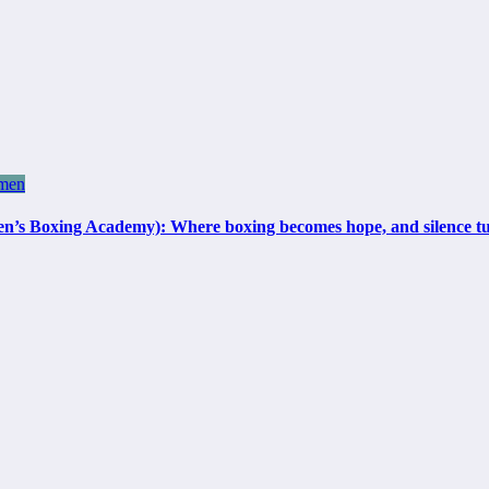
men
 Academy): Where boxing becomes hope, and silence turns