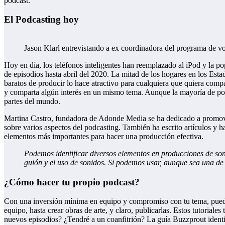
podcast.
El Podcasting hoy
Jason Klarl entrevistando a ex coordinadora del programa de v
Hoy en día, los teléfonos inteligentes han reemplazado al iPod y la p
de episodios hasta abril del 2020. La mitad de los hogares en los Est
baratos de producir lo hace atractivo para cualquiera que quiera comp
y comparta algún interés en un mismo tema. Aunque la mayoría de po
partes del mundo.
Martina Castro, fundadora de Adonde Media se ha dedicado a promover
sobre varios aspectos del podcasting. También ha escrito artículos y 
elementos más importantes para hacer una producción efectiva.
Podemos
identificar diversos elementos en producciones de so
guión y el uso de sonidos. Si podemos usar, aunque sea una de
¿Cómo hacer tu propio podcast?
Con una inversión mínima en equipo y compromiso con tu tema, puedes 
equipo, hasta crear obras de arte, y claro, publicarlas. Estos tutoria
nuevos episodios? ¿Tendré a un coanfitrión? La guía Buzzprout identif