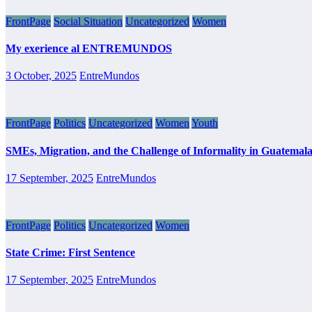
FrontPage
Social Situation
Uncategorized
Women
My exerience al ENTREMUNDOS
3 October, 2025
EntreMundos
FrontPage
Politics
Uncategorized
Women
Youth
SMEs, Migration, and the Challenge of Informality in Guatemal
17 September, 2025
EntreMundos
FrontPage
Politics
Uncategorized
Women
State Crime: First Sentence
17 September, 2025
EntreMundos