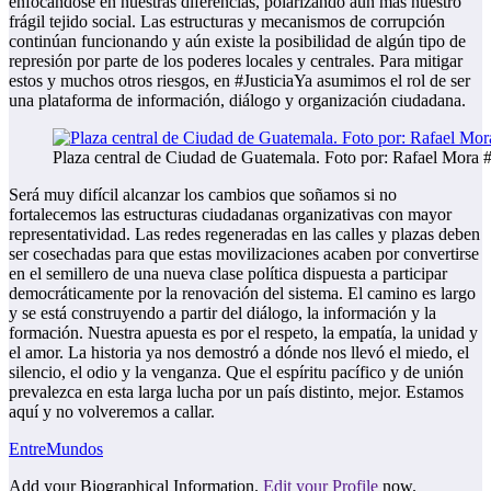
enfocándose en nuestras diferencias, polarizando aún más nuestro
frágil tejido social. Las estructuras y mecanismos de corrupción
continúan funcionando y aún existe la posibilidad de algún tipo de
represión por parte de los poderes locales y centrales. Para mitigar
estos y muchos otros riesgos, en #JusticiaYa asumimos el rol de ser
una plataforma de información, diálogo y organización ciudadana.
Plaza central de Ciudad de Guatemala. Foto por: Rafael Mora #
Será muy difícil alcanzar los cambios que soñamos si no
fortalecemos las estructuras ciudadanas organizativas con mayor
representatividad. Las redes regeneradas en las calles y plazas deben
ser cosechadas para que estas movilizaciones acaben por convertirse
en el semillero de una nueva clase política dispuesta a participar
democráticamente por la renovación del sistema. El camino es largo
y se está construyendo a partir del diálogo, la información y la
formación. Nuestra apuesta es por el respeto, la empatía, la unidad y
el amor. La historia ya nos demostró a dónde nos llevó el miedo, el
silencio, el odio y la venganza. Que el espíritu pacífico y de unión
prevalezca en esta larga lucha por un país distinto, mejor. Estamos
aquí y no volveremos a callar.
EntreMundos
Add your Biographical Information.
Edit your Profile
now.