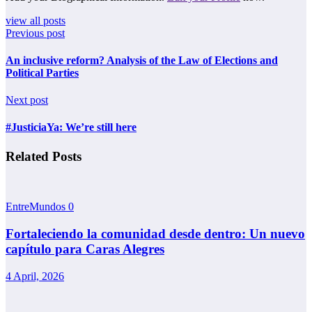
view all posts
Previous post
An inclusive reform? Analysis of the Law of Elections and
Political Parties
Next post
#JusticiaYa: We’re still here
Related Posts
EntreMundos
0
Fortaleciendo la comunidad desde dentro: Un nuevo
capítulo para Caras Alegres
4 April, 2026