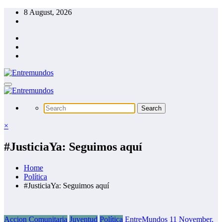
Skip
8 August, 2026
to
content
×
#JusticiaYa: Seguimos aquí
Home
Política
#JusticiaYa: Seguimos aquí
Accion Comunitaria
Juventud
Política
EntreMundos
11 November,