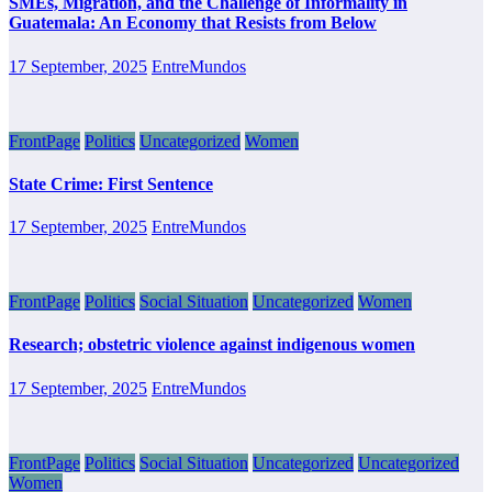
SMEs, Migration, and the Challenge of Informality in
Guatemala: An Economy that Resists from Below
17 September, 2025
EntreMundos
FrontPage
Politics
Uncategorized
Women
State Crime: First Sentence
17 September, 2025
EntreMundos
FrontPage
Politics
Social Situation
Uncategorized
Women
Research; obstetric violence against indigenous women
17 September, 2025
EntreMundos
FrontPage
Politics
Social Situation
Uncategorized
Uncategorized
Women