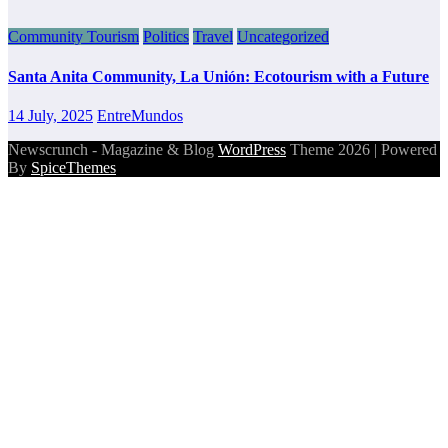
Community Tourism
Politics
Travel
Uncategorized
Santa Anita Community, La Unión: Ecotourism with a Future
14 July, 2025
EntreMundos
Newscrunch - Magazine & Blog
WordPress
Theme 2026 | Powered
By
SpiceThemes