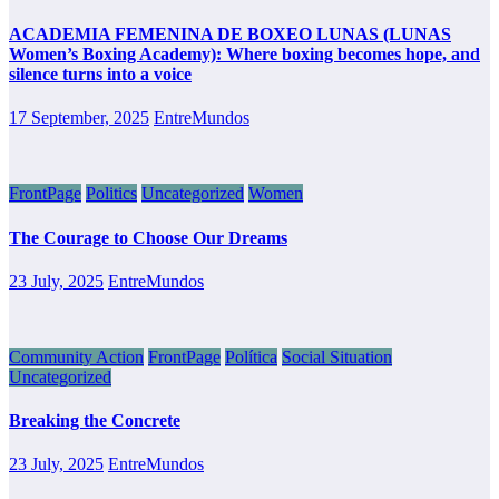
ACADEMIA FEMENINA DE BOXEO LUNAS (LUNAS
Women’s Boxing Academy): Where boxing becomes hope, and
silence turns into a voice
17 September, 2025
EntreMundos
FrontPage
Politics
Uncategorized
Women
The Courage to Choose Our Dreams
23 July, 2025
EntreMundos
Community Action
FrontPage
Política
Social Situation
Uncategorized
Breaking the Concrete
23 July, 2025
EntreMundos