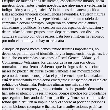
Después de muchos años de silencio, especialmente urbano, hacia
nuestros gobernantes y entre nosotros, nos atrevimos a verbalizar la
indignación y a exigir justicia. Y lo hicimos de manera pacífica.
Estas acciones tuvieron consecuencias favorables. Cayeron figuras
como el presidente y la vicepresidenta, así como un modelo de
campaña electoral corrupto. Surgieron colectivos estudiantiles,
ciudadanos y políticos. Se crearon nuevos espacios de discusión y
de articulación entre grupos, entre departamentos, con distintas
culturas e incluso con otros países. Esta breve historia ha resonado
por todo el mundo y no hay marcha atrás.
Aunque en pocos meses hemos tenido triunfos importantes, no
debemos permitir que el triunfalismo y la impaciencia nos ganen. Lo
han dicho en reiteradas ocasiones la Fiscal General Aldana y el
Comisionado Velásquez: los tiempos de la justicia son otros,
normalmente más lentos. Sabemos que los logros de estos cinco
meses no pueden atribuirse exclusivamente a las movilizaciones,
pero no debemos menospreciar el papel esencial que la ciudadanía
está desempeñando como actor emergente e inesperado en el tablero
político de Guatemala. Podemos afirmar que más allá de
funcionarios corruptos y grupos criminales, los grandes derrotados
han sido el silencio y la resignación. Somos muchos los ciudadanos
que seguimos buscando de forma pacífica y firme esos cambios de
fondo que dificulten la impunidad y el acceso al poder de personas
con ambiciones corruptas e ilícitas. Las manifestaciones pacíficas