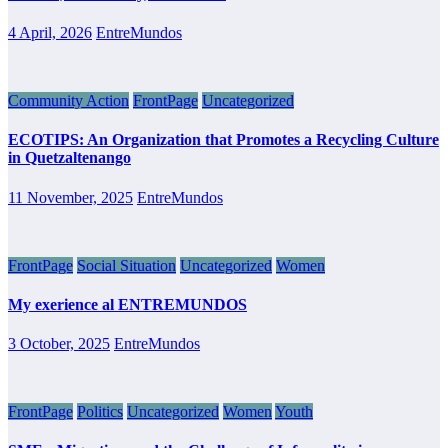
4 April, 2026
EntreMundos
Community Action
FrontPage
Uncategorized
ECOTIPS: An Organization that Promotes a Recycling Culture
in Quetzaltenango
11 November, 2025
EntreMundos
FrontPage
Social Situation
Uncategorized
Women
My exerience al ENTREMUNDOS
3 October, 2025
EntreMundos
FrontPage
Politics
Uncategorized
Women
Youth