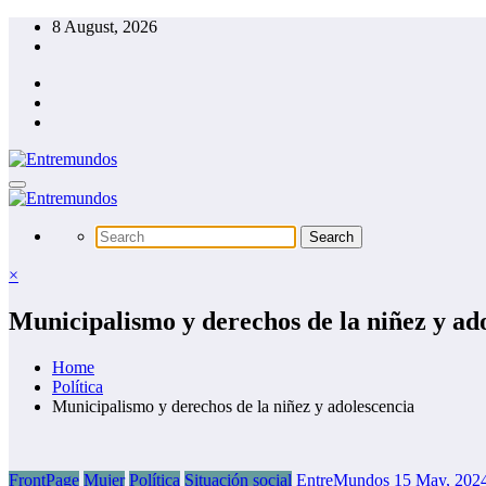
Skip
8 August, 2026
to
content
×
Municipalismo y derechos de la niñez y ad
Home
Política
Municipalismo y derechos de la niñez y adolescencia
FrontPage
Mujer
Política
Situación social
EntreMundos
15 May, 202