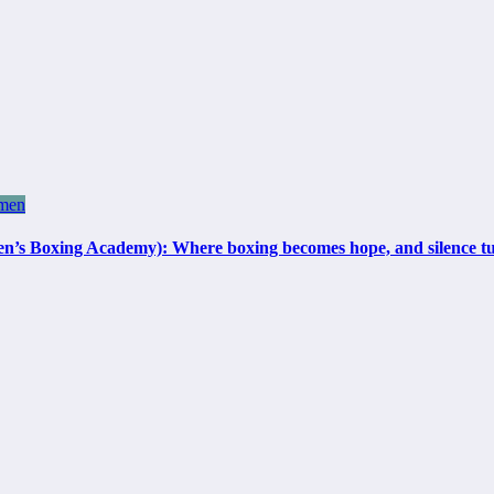
men
 Academy): Where boxing becomes hope, and silence turns