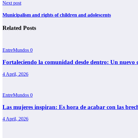
Next post
Municipalism and rights of children and adolescents
Related Posts
EntreMundos
0
Fortaleciendo la comunidad desde dentro: Un nuevo c
4 April, 2026
EntreMundos
0
Las mujeres inspiran: Es hora de acabar con las brec
4 April, 2026