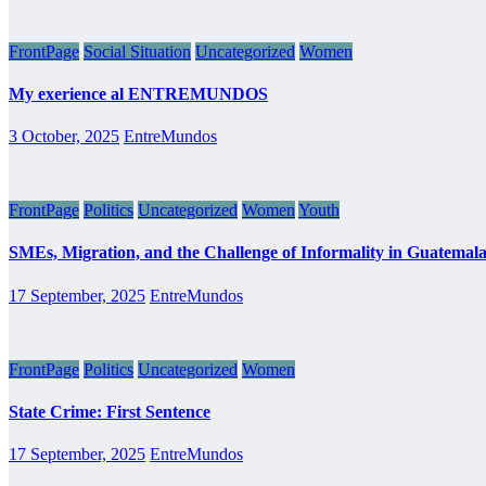
FrontPage
Social Situation
Uncategorized
Women
My exerience al ENTREMUNDOS
3 October, 2025
EntreMundos
FrontPage
Politics
Uncategorized
Women
Youth
SMEs, Migration, and the Challenge of Informality in Guatemal
17 September, 2025
EntreMundos
FrontPage
Politics
Uncategorized
Women
State Crime: First Sentence
17 September, 2025
EntreMundos