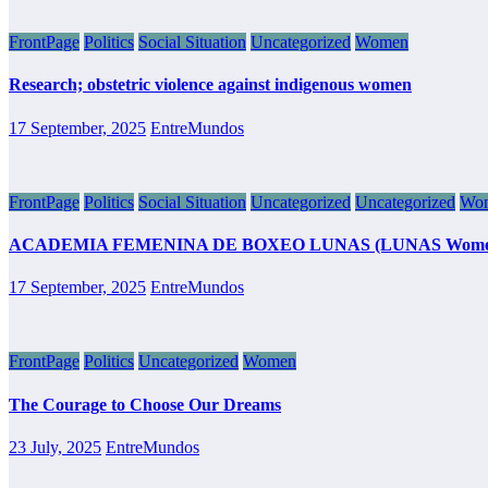
FrontPage
Politics
Social Situation
Uncategorized
Women
Research; obstetric violence against indigenous women
17 September, 2025
EntreMundos
FrontPage
Politics
Social Situation
Uncategorized
Uncategorized
Wo
ACADEMIA FEMENINA DE BOXEO LUNAS (LUNAS Women’s Boxing
17 September, 2025
EntreMundos
FrontPage
Politics
Uncategorized
Women
The Courage to Choose Our Dreams
23 July, 2025
EntreMundos