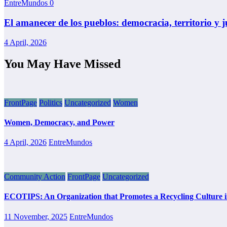
EntreMundos
0
El amanecer de los pueblos: democracia, territorio y
4 April, 2026
You May Have Missed
FrontPage
Politics
Uncategorized
Women
Women, Democracy, and Power
4 April, 2026
EntreMundos
Community Action
FrontPage
Uncategorized
ECOTIPS: An Organization that Promotes a Recycling Culture 
11 November, 2025
EntreMundos