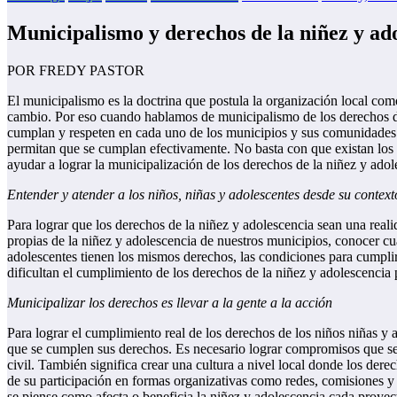
Municipalismo y derechos de la niñez y ad
POR FREDY PASTOR
El municipalismo es la doctrina que postula la organización local como
cambio. Por eso cuando hablamos de municipalismo de los derechos de
cumplan y respeten en cada uno de los municipios y sus comunidades. A
permitan que se cumplan efectivamente. No basta con que existan los 
ayudar a lograr la municipalización de los derechos de la niñez y adol
Entender y atender a los niños, niñas y adolescentes desde su context
Para lograr que los derechos de la niñez y adolescencia sean una realid
propias de la niñez y adolescencia de nuestros municipios, conocer cuál
adolescentes tienen los mismos derechos, las condiciones para cumplir
dificultan el cumplimiento de los derechos de la niñez y adolescencia
Municipalizar los derechos es llevar a la gente a la acción
Para lograr el cumplimiento real de los derechos de los niños niñas y
que se cumplen sus derechos. Es necesario lograr compromisos que se t
civil. También significa crear una cultura a nivel local donde los der
de su participación en formas organizativas como redes, comisiones y 
se piense como afecta o beneficia la niñez y adolescencia cada proye