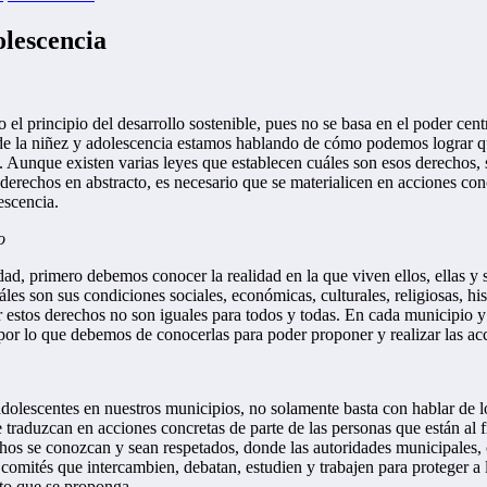
olescencia
 el principio del desarrollo sostenible, pues no se basa en el poder ce
 la niñez y adolescencia estamos hablando de cómo podemos lograr que 
unque existen varias leyes que establecen cuáles son esos derechos, se
derechos en abstracto, es necesario que se materialicen en acciones co
escencia.
o
ad, primero debemos conocer la realidad en la que viven ellos, ellas y s
es son sus condiciones sociales, económicas, culturales, religiosas, his
 estos derechos no son iguales para todos y todas. En cada municipio y 
 por lo que debemos de conocerlas para poder proponer y realizar las ac
 adolescentes en nuestros municipios, no solamente basta con hablar de 
raduzcan en acciones concretas de parte de las personas que están al fr
echos se conozcan y sean respetados, donde las autoridades municipales,
comités que intercambien, debatan, estudien y trabajen para proteger a 
cto que se proponga.