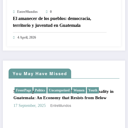
EntreMundos
0
El amanecer de los pueblos: democracia,
territorio y juventud en Guatemala
4 April, 2026
You May Have Missed
FrontPage
Politics
Uncategorized
Women
Youth
SMEs, Migration, and the Challenge of Informality in
Guatemala: An Economy that Resists from Below
EntreMundos
17 September, 2025