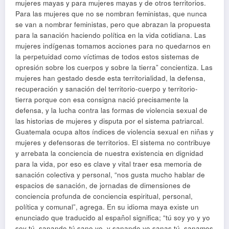
mujeres mayas y para mujeres mayas y de otros territorios.
Para las mujeres que no se nombran feministas, que nunca
se van a nombrar feministas, pero que abrazan la propuesta
para la sanación haciendo política en la vida cotidiana. Las
mujeres indígenas tomamos acciones para no quedarnos en
la perpetuidad como víctimas de todos estos sistemas de
opresión sobre los cuerpos y sobre la tierra” concientiza. Las
mujeres han gestado desde esta territorialidad, la defensa,
recuperación y sanación del territorio-cuerpo y territorio-
tierra porque con esa consigna nació precisamente la
defensa, y la lucha contra las formas de violencia sexual de
las historias de mujeres y disputa por el sistema patriarcal.
Guatemala ocupa altos índices de violencia sexual en niñas y
mujeres y defensoras de territorios. El sistema no contribuye
y arrebata la conciencia de nuestra existencia en dignidad
para la vida, por eso es clave y vital traer esa memoria de
sanación colectiva y personal, “nos gusta mucho hablar de
espacios de sanación, de jornadas de dimensiones de
conciencia profunda de conciencia espiritual, personal,
política y comunal”, agrega. En su idioma maya existe un
enunciado que traducido al español significa; “tú soy yo y yo
soy tú, sanando tú sano yo, y sanando yo sanas tú, sanamos