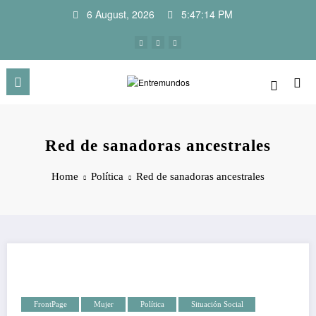
Skip
6 August, 2026
5:47:14 PM
to
content
Red de sanadoras ancestrales
Home
Política
Red de sanadoras ancestrales
FrontPage
Mujer
Política
Situación Social