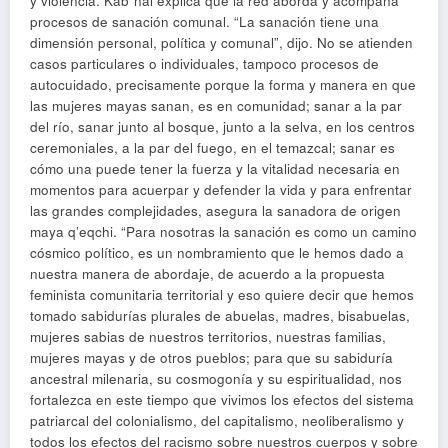
y violencia. Kab´nal explica que la red aborda y acompaña
procesos de sanación comunal. “La sanación tiene una
dimensión personal, política y comunal”, dijo. No se atienden
casos particulares o individuales, tampoco procesos de
autocuidado, precisamente porque la forma y manera en que
las mujeres mayas sanan, es en comunidad; sanar a la par
del río, sanar junto al bosque, junto a la selva, en los centros
ceremoniales, a la par del fuego, en el temazcal; sanar es
cómo una puede tener la fuerza y la vitalidad necesaria en
momentos para acuerpar y defender la vida y para enfrentar
las grandes complejidades, asegura la sanadora de origen
maya q’eqchi. “Para nosotras la sanación es como un camino
cósmico político, es un nombramiento que le hemos dado a
nuestra manera de abordaje, de acuerdo a la propuesta
feminista comunitaria territorial y eso quiere decir que hemos
tomado sabidurías plurales de abuelas, madres, bisabuelas,
mujeres sabias de nuestros territorios, nuestras familias,
mujeres mayas y de otros pueblos; para que su sabiduría
ancestral milenaria, su cosmogonía y su espiritualidad, nos
fortalezca en este tiempo que vivimos los efectos del sistema
patriarcal del colonialismo, del capitalismo, neoliberalismo y
todos los efectos del racismo sobre nuestros cuerpos y sobre