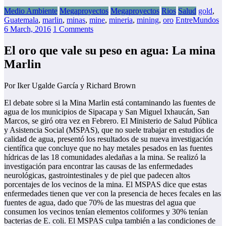
Medio Ambiente
Megaproyectos
Megaproyectos
Rios
Salud
gold
,
Guatemala
,
marlin
,
minas
,
mine
,
mineria
,
mining
,
oro
EntreMundos
6 March, 2016
1 Comments
El oro que vale su peso en agua: La mina
Marlin
Por Iker Ugalde García y Richard Brown
El debate sobre si la Mina Marlin está contaminando las fuentes de
agua de los municipios de Sipacapa y San Miguel Ixhaucán, San
Marcos, se giró otra vez en Febrero. El Ministerio de Salud Pública
y Asistencia Social (MSPAS), que no suele trabajar en estudios de
calidad de agua, presentó los resultados de su nueva investigación
científica que concluye que no hay metales pesados en las fuentes
hídricas de las 18 comunidades aledañas a la mina. Se realizó la
investigación para encontrar las causas de las enfermedades
neurológicas, gastrointestinales y de piel que padecen altos
porcentajes de los vecinos de la mina. El MSPAS dice que estas
enfermedades tienen que ver con la presencia de heces fecales en las
fuentes de agua, dado que 70% de las muestras del agua que
consumen los vecinos tenían elementos coliformes y 30% tenían
bacterias de E. coli. El MSPAS culpa también a las condiciones de