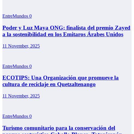
EntreMundos
0
Poder y Luz Maya ONG; finalista del premio Zayed
a la sostenibilidad en los Emitaros Árabes Unidos
11 November, 2025
EntreMundos
0
ECOTIPS: Una Organización que promueve la
cultura de reciclaje en Quetzaltenango
11 November, 2025
EntreMundos
0
Turismo comunitario para la conservación del