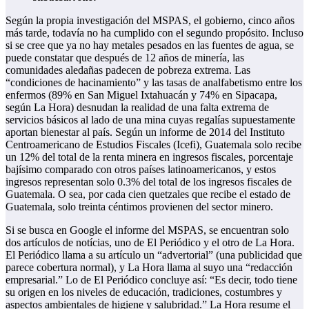
Según la propia investigación del MSPAS, el gobierno, cinco años
más tarde, todavía no ha cumplido con el segundo propósito. Incluso
si se cree que ya no hay metales pesados en las fuentes de agua, se
puede constatar que después de 12 años de minería, las
comunidades aledañas padecen de pobreza extrema. Las
“condiciones de hacinamiento” y las tasas de analfabetismo entre los
enfermos (89% en San Miguel Ixtahuacán y 74% en Sipacapa,
según La Hora) desnudan la realidad de una falta extrema de
servicios básicos al lado de una mina cuyas regalías supuestamente
aportan bienestar al país. Según un informe de 2014 del Instituto
Centroamericano de Estudios Fiscales (Icefi), Guatemala solo recibe
un 12% del total de la renta minera en ingresos fiscales, porcentaje
bajísimo comparado con otros países latinoamericanos, y estos
ingresos representan solo 0.3% del total de los ingresos fiscales de
Guatemala. O sea, por cada cien quetzales que recibe el estado de
Guatemala, solo treinta céntimos provienen del sector minero.
Si se busca en Google el informe del MSPAS, se encuentran solo
dos artículos de notícias, uno de El Periódico y el otro de La Hora.
El Periódico llama a su artículo un “advertorial” (una publicidad que
parece cobertura normal), y La Hora llama al suyo una “redacción
empresarial.” Lo de El Periódico concluye así: “Es decir, todo tiene
su origen en los niveles de educación, tradiciones, costumbres y
aspectos ambientales de higiene y salubridad.” La Hora resume el