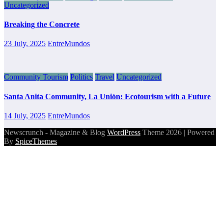
Uncategorized
Breaking the Concrete
23 July, 2025
EntreMundos
Community Tourism
Politics
Travel
Uncategorized
Santa Anita Community, La Unión: Ecotourism with a Future
14 July, 2025
EntreMundos
Newscrunch - Magazine & Blog
WordPress
Theme 2026 | Powered
By
SpiceThemes