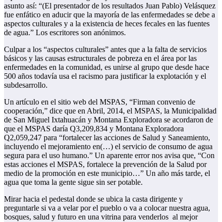
asunto así: “(El presentador de los resultados Juan Pablo) Velásquez
fue enfático en aducir que la mayoría de las enfermedades se debe a
aspectos culturales y a la existencia de heces fecales en las fuentes
de agua.” Los escritores son anónimos.
Culpar a los “aspectos culturales” antes que a la falta de servicios
básicos y las causas estructurales de pobreza en el área por las
enfermedades en la comunidad, es unirse al grupo que desde hace
500 años todavía usa el racismo para justificar la explotación y el
subdesarrollo.
Un artículo en el sitio web del MSPAS, “Firman convenio de
cooperación,” dice que en Abril, 2014, el MSPAS, la Municipalidad
de San Miguel Ixtahuacán y Montana Exploradora se acordaron de
que el MSPAS daría Q3,209,834 y Montana Exploradora
Q2,059,247 para “fortalecer las acciones de Salud y Saneamiento,
incluyendo el mejoramiento en(…) el servicio de consumo de agua
segura para el uso humano.” Un aparente error nos avisa que, “Con
estas acciones el MSPAS, fortalece la prevención de la Salud por
medio de la promoción en este municipio…” Un año más tarde, el
agua que toma la gente sigue sin ser potable.
Mirar hacia el pedestal donde se ubica la casta dirigente y
preguntarle si va a velar por el pueblo o va a colocar nuestra agua,
bosques, salud y futuro en una vitrina para venderlos al mejor