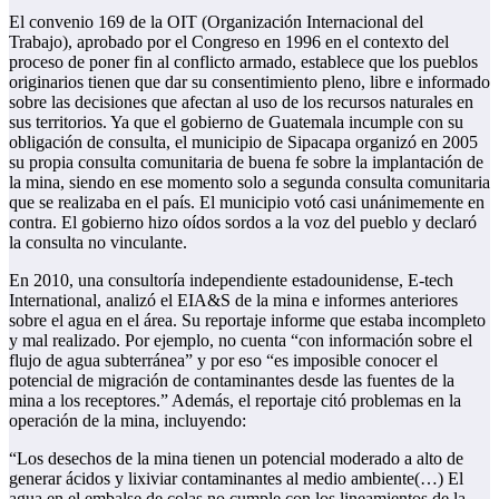
El convenio 169 de la OIT (Organización
Internacional del
Trabajo), aprobado por el Congreso en 1996 en el contexto del
proceso de poner fin al conflicto armado, establece que los pueblos
originarios tienen que dar su consentimiento pleno, libre e informado
sobre las decisiones que afectan al uso de los recursos naturales en
sus territorios. Ya que el gobierno de Guatemala incumple con su
obligación de consulta, el municipio de Sipacapa organizó en 2005
su propia consulta comunitaria de buena fe sobre la implantación de
la mina, siendo en ese momento solo a segunda consulta comunitaria
que se realizaba en el país. El municipio votó casi unánimemente en
contra. El gobierno hizo oídos sordos a la voz del pueblo y declaró
la consulta no vinculante.
En 2010, una consultoría independiente estadounidense, E-tech
International, analizó el EIA&S de la mina e informes anteriores
sobre el agua en el área. Su reportaje informe que estaba incompleto
y mal realizado. Por ejemplo, no cuenta “con información sobre el
flujo de agua subterránea” y por eso “es imposible conocer el
potencial de migración de contaminantes desde las fuentes de la
mina a los receptores.” Además, el reportaje citó problemas en la
operación de la mina, incluyendo:
“Los desechos de la mina tienen un potencial moderado a alto de
generar ácidos y lixiviar contaminantes al medio ambiente(…) El
agua en el embalse de colas no cumple con los lineamientos de la