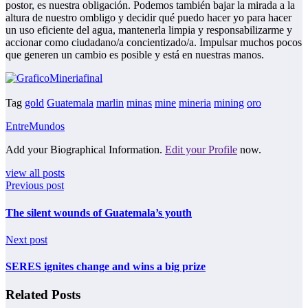
postor, es nuestra obligación. Podemos también bajar la mirada a la
altura de nuestro ombligo y decidir qué puedo hacer yo para hacer
un uso eficiente del agua, mantenerla limpia y responsabilizarme y
accionar como ciudadano/a concientizado/a. Impulsar muchos pocos
que generen un cambio es posible y está en nuestras manos.
Tag
gold
Guatemala
marlin
minas
mine
mineria
mining
oro
EntreMundos
Add your Biographical Information.
Edit your Profile
now.
view all posts
Previous post
The silent wounds of Guatemala’s youth
Next post
SERES ignites change and wins a big prize
Related Posts