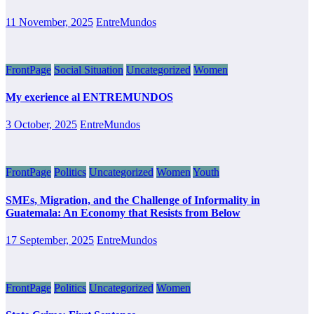
11 November, 2025
EntreMundos
FrontPage
Social Situation
Uncategorized
Women
My exerience al ENTREMUNDOS
3 October, 2025
EntreMundos
FrontPage
Politics
Uncategorized
Women
Youth
SMEs, Migration, and the Challenge of Informality in
Guatemala: An Economy that Resists from Below
17 September, 2025
EntreMundos
FrontPage
Politics
Uncategorized
Women