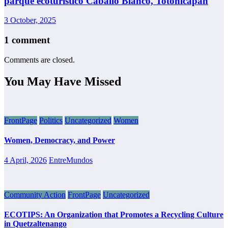
parque ecoturístico Caballo Blanco, Totonicapán
3 October, 2025
1 comment
Comments are closed.
You May Have Missed
FrontPage
Politics
Uncategorized
Women
Women, Democracy, and Power
4 April, 2026
EntreMundos
Community Action
FrontPage
Uncategorized
ECOTIPS: An Organization that Promotes a Recycling Culture
in Quetzaltenango