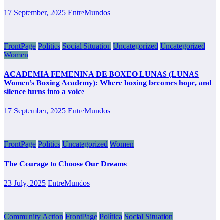
17 September, 2025
EntreMundos
FrontPage
Politics
Social Situation
Uncategorized
Uncategorized
Women
ACADEMIA FEMENINA DE BOXEO LUNAS (LUNAS
Women’s Boxing Academy): Where boxing becomes hope, and
silence turns into a voice
17 September, 2025
EntreMundos
FrontPage
Politics
Uncategorized
Women
The Courage to Choose Our Dreams
23 July, 2025
EntreMundos
Community Action
FrontPage
Política
Social Situation